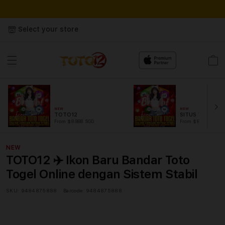
Select your store
Cart
NEW
NEW
TOTO12
SITUS TOTO
From $8.888 SGD
From $888.88 SGD
NEW
TOTO12 ✈️ Ikon Baru Bandar Toto
Togel Online dengan Sistem Stabil
SKU:
9484875888
Barcode:
9484875888