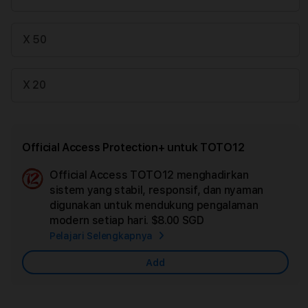
X 50
X 20
Official Access Protection+ untuk TOTO12
Official Access TOTO12 menghadirkan
Ad
sistem yang stabil, responsif, dan nyaman
App
digunakan untuk mendukung pengalaman
Car
modern setiap hari.
$8.00 SGD
Pelajari Selengkapnya
Add