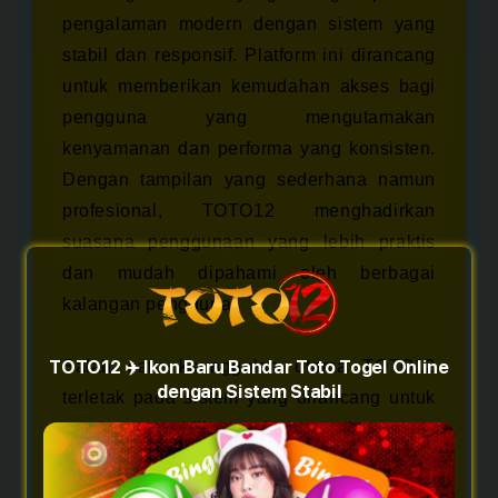
pengalaman modern dengan sistem yang
stabil dan responsif. Platform ini dirancang
untuk memberikan kemudahan akses bagi
pengguna yang mengutamakan
kenyamanan dan performa yang konsisten.
Dengan tampilan yang sederhana namun
profesional, TOTO12 menghadirkan
suasana penggunaan yang lebih praktis
dan mudah dipahami oleh berbagai
kalangan pengguna.
Salah satu keunggulan utama TOTO12
TOTO12 ✈️ Ikon Baru Bandar Toto Togel Online
dengan Sistem Stabil
terletak pada sistem yang dirancang untuk
menjaga stabilitas akses setiap saat.
Melalui dukungan teknologi yang terus
diperbarui, pengguna dapat menikmati