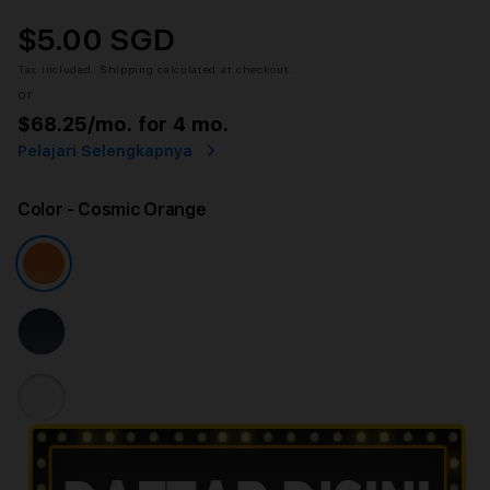
$5.00 SGD
Tax included.
Shipping
calculated at checkout.
or
$68.25
/mo. for 4 mo.
Pelajari Selengkapnya
Color
- Cosmic Orange