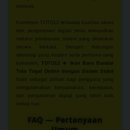
diminati.
Komitmen TOTO12 terhadap kualitas akses
dan pengalaman digital terus diwujudkan
melalui pembaruan sistem yang dilakukan
secara berkala. Dengan dukungan
teknologi yang modern serta performa yang
konsisten,
TOTO12 ✈️ Ikon Baru Bandar
Toto Togel Online dengan Sistem Stabil
hadir sebagai pilihan bagi pengguna yang
mengutamakan kenyamanan, kecepatan,
dan pengalaman digital yang lebih baik
setiap hari.
FAQ — Pertanyaan
Umum