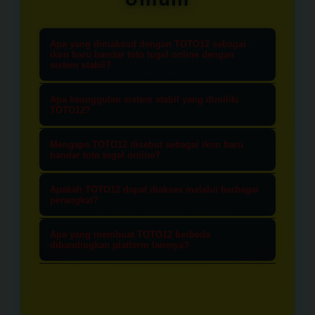
Apa yang dimaksud dengan TOTO12 sebagai
ikon baru bandar toto togel online dengan
sistem stabil?
TOTO12 merupakan platform yang
Apa keunggulan sistem stabil yang dimiliki
mengedepankan pengalaman akses
TOTO12?
yang modern dengan sistem yang
TOTO12 mengutamakan performa
Mengapa TOTO12 disebut sebagai ikon baru
dirancang agar tetap stabil dan
akses yang cepat dan konsisten.
bandar toto togel online?
responsif. Dengan dukungan
Sistem yang stabil membantu
TOTO12 menghadirkan kombinasi
teknologi yang terus diperbarui,
Apakah TOTO12 dapat diakses melalui berbagai
pengguna memperoleh pengalaman
antara tampilan modern, sistem yang
perangkat?
pengguna dapat menikmati navigasi
yang lebih nyaman saat menjelajahi
responsif, dan kemudahan akses
Ya. TOTO12 dirancang dengan
yang nyaman melalui berbagai
berbagai informasi dan layanan, baik
Apa yang membuat TOTO12 berbeda
yang mendukung kenyamanan
teknologi web responsif sehingga
dibandingkan platform lainnya?
perangkat.
melalui smartphone maupun
pengguna. Pendekatan tersebut
dapat diakses dengan nyaman
TOTO12 menonjol melalui sistem
desktop.
menjadikan TOTO12 sebagai salah
melalui smartphone, tablet, maupun
yang stabil, antarmuka yang modern,
satu platform yang banyak diminati
komputer. Tampilan yang ringan dan
serta pengelolaan informasi yang