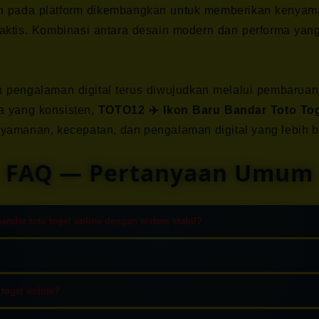
n pada platform dikembangkan untuk memberikan kenyam
raktis. Kombinasi antara desain modern dan performa ya
pengalaman digital terus diwujudkan melalui pembaruan
a yang konsisten,
TOTO12 ✈️ Ikon Baru Bandar Toto Tog
manan, kecepatan, dan pengalaman digital yang lebih bai
FAQ — Pertanyaan Umum
dar toto togel online dengan sistem stabil?
epankan pengalaman akses yang modern dengan siste
yang terus diperbarui, pengguna dapat menikmati
ng cepat dan konsisten. Sistem yang stabil memban
togel online?
nformasi dan layanan, baik melalui smartphone maupun