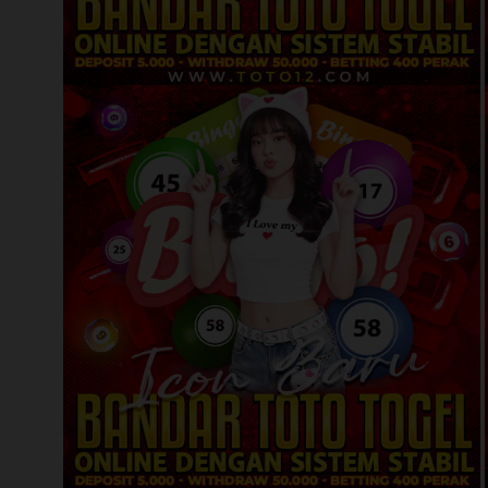
Open
media
4
in
modal