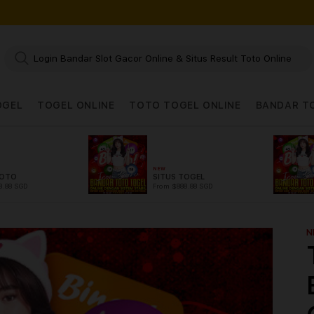
OGEL
TOGEL ONLINE
TOTO TOGEL ONLINE
BANDAR T
NEW
TOTO
SITUS TOGEL
8.88 SGD
From $888.88 SGD
N