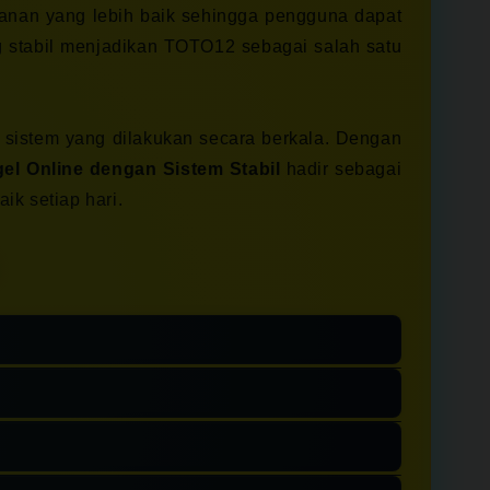
anan yang lebih baik sehingga pengguna dapat
ng stabil menjadikan TOTO12 sebagai salah satu
 sistem yang dilakukan secara berkala. Dengan
el Online dengan Sistem Stabil
hadir sebagai
k setiap hari.
m yang dirancang agar tetap stabil dan
 navigasi yang nyaman melalui berbagai
tu pengguna memperoleh pengalaman yang
 desktop.