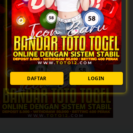
Open
media
7
in
modal
DAFTAR
LOGIN
Open
media
9