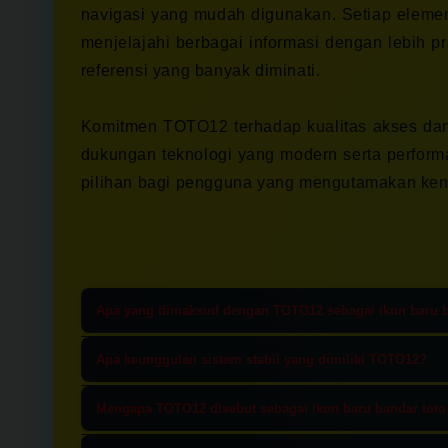
navigasi yang mudah digunakan. Setiap eleme
menjelajahi berbagai informasi dengan lebih p
referensi yang banyak diminati.
Komitmen TOTO12 terhadap kualitas akses dan 
dukungan teknologi yang modern serta perform
pilihan bagi pengguna yang mengutamakan kenya
Apa yang dimaksud dengan TOTO12 sebagai ikon baru ban
TOTO12 merupakan platform yang menged
Apa keunggulan sistem stabil yang dimiliki TOTO12?
responsif. Dengan dukungan teknologi 
TOTO12 mengutamakan performa akses ya
perangkat.
Mengapa TOTO12 disebut sebagai ikon baru bandar toto 
lebih nyaman saat menjelajahi berbagai i