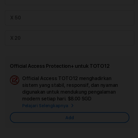
X 50
X 20
Official Access Protection+ untuk TOTO12
Official Access TOTO12 menghadirkan
Ad
sistem yang stabil, responsif, dan nyaman
App
digunakan untuk mendukung pengalaman
Car
modern setiap hari.
$8.00 SGD
Pelajari Selengkapnya
Add