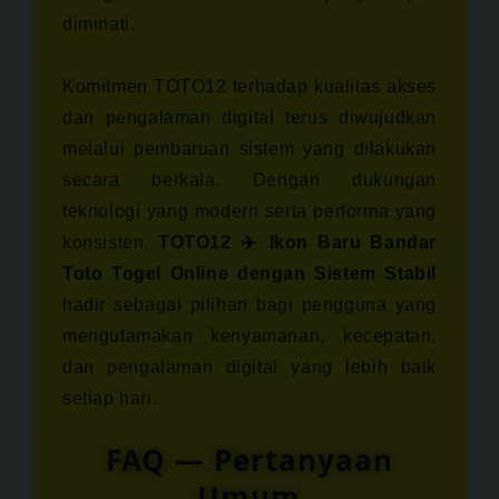
diminati.
Komitmen TOTO12 terhadap kualitas akses
dan pengalaman digital terus diwujudkan
melalui pembaruan sistem yang dilakukan
secara berkala. Dengan dukungan
teknologi yang modern serta performa yang
konsisten,
TOTO12 ✈️ Ikon Baru Bandar
Toto Togel Online dengan Sistem Stabil
hadir sebagai pilihan bagi pengguna yang
mengutamakan kenyamanan, kecepatan,
dan pengalaman digital yang lebih baik
setiap hari.
FAQ — Pertanyaan
Umum