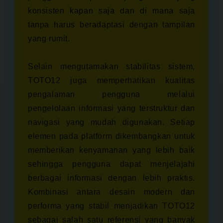
konsisten kapan saja dan di mana saja
tanpa harus beradaptasi dengan tampilan
yang rumit.
Selain mengutamakan stabilitas sistem,
TOTO12 juga memperhatikan kualitas
pengalaman pengguna melalui
pengelolaan informasi yang terstruktur dan
navigasi yang mudah digunakan. Setiap
elemen pada platform dikembangkan untuk
memberikan kenyamanan yang lebih baik
sehingga pengguna dapat menjelajahi
berbagai informasi dengan lebih praktis.
Kombinasi antara desain modern dan
performa yang stabil menjadikan TOTO12
sebagai salah satu referensi yang banyak