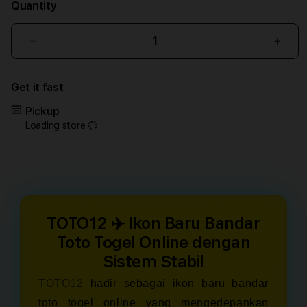
Quantity
Decrease
Incr
quantity
quant
for
for
Get it fast
TOTO12
TOT
✈️
✈️
Pickup
Ikon
Ikon
Loading store
Baru
Baru
Bandar
Band
Toto
Toto
Togel
Toge
Online
Onlin
dengan
deng
TOTO12 ✈️ Ikon Baru Bandar
Sistem
Sist
Toto Togel Online dengan
Stabil
Stabi
Sistem Stabil
TOTO12
hadir sebagai ikon baru bandar
toto togel online yang mengedepankan