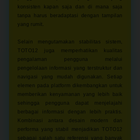
konsisten kapan saja dan di mana saja
tanpa harus beradaptasi dengan tampilan
yang rumit.
Selain mengutamakan stabilitas sistem,
TOTO12 juga memperhatikan kualitas
pengalaman pengguna melalui
pengelolaan informasi yang terstruktur dan
navigasi yang mudah digunakan. Setiap
elemen pada platform dikembangkan untuk
memberikan kenyamanan yang lebih baik
sehingga pengguna dapat menjelajahi
berbagai informasi dengan lebih praktis.
Kombinasi antara desain modern dan
performa yang stabil menjadikan TOTO12
sebagai salah satu referensi yang banyak