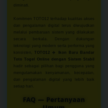
diminati.
Komitmen TOTO12 terhadap kualitas akses
dan pengalaman digital terus diwujudkan
melalui pembaruan sistem yang dilakukan
secara berkala. Dengan dukungan
teknologi yang modern serta performa yang
konsisten,
TOTO12 ✈️ Ikon Baru Bandar
Toto Togel Online dengan Sistem Stabil
hadir sebagai pilihan bagi pengguna yang
mengutamakan kenyamanan, kecepatan,
dan pengalaman digital yang lebih baik
setiap hari.
FAQ — Pertanyaan
Umum