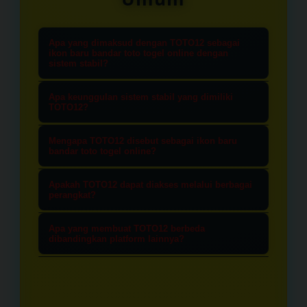
Apa yang dimaksud dengan TOTO12 sebagai
ikon baru bandar toto togel online dengan
sistem stabil?
TOTO12 merupakan platform yang
Apa keunggulan sistem stabil yang dimiliki
mengedepankan pengalaman akses
TOTO12?
yang modern dengan sistem yang
TOTO12 mengutamakan performa
Mengapa TOTO12 disebut sebagai ikon baru
dirancang agar tetap stabil dan
akses yang cepat dan konsisten.
bandar toto togel online?
responsif. Dengan dukungan
Sistem yang stabil membantu
TOTO12 menghadirkan kombinasi
teknologi yang terus diperbarui,
Apakah TOTO12 dapat diakses melalui berbagai
pengguna memperoleh pengalaman
antara tampilan modern, sistem yang
perangkat?
pengguna dapat menikmati navigasi
yang lebih nyaman saat menjelajahi
responsif, dan kemudahan akses
Ya. TOTO12 dirancang dengan
yang nyaman melalui berbagai
berbagai informasi dan layanan, baik
Apa yang membuat TOTO12 berbeda
yang mendukung kenyamanan
teknologi web responsif sehingga
dibandingkan platform lainnya?
perangkat.
melalui smartphone maupun
pengguna. Pendekatan tersebut
dapat diakses dengan nyaman
TOTO12 menonjol melalui sistem
desktop.
menjadikan TOTO12 sebagai salah
melalui smartphone, tablet, maupun
yang stabil, antarmuka yang modern,
satu platform yang banyak diminati
komputer. Tampilan yang ringan dan
serta pengelolaan informasi yang