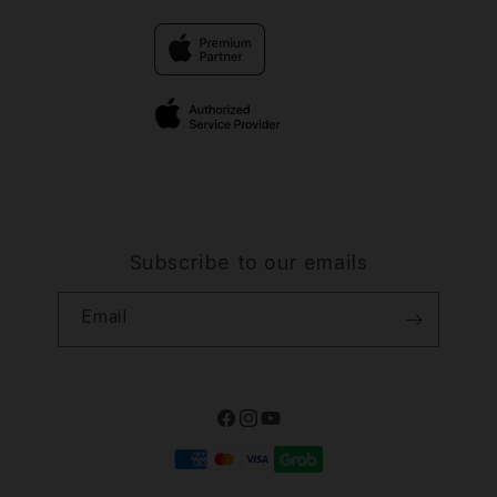
BANDAR TOTO TOGEL
Why Shop at iStudio
FAQ
Traveller’s Reservation
Elush Corporate Website
Privacy Policy
Site Terms of Use
Subscribe to our emails
Email
Facebook
Instagram
YouTube
Payment
methods