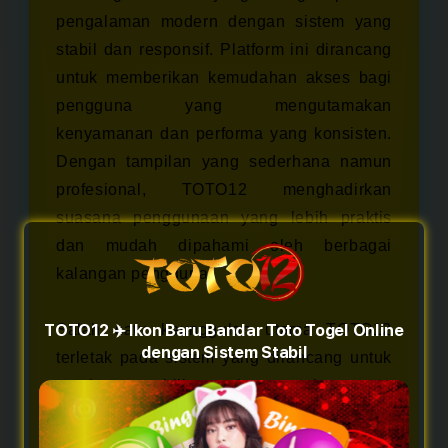
pengalaman modern dengan sistem yang
stabil dan responsif. Platform ini dirancang
untuk memberikan kemudahan akses bagi
pengguna yang mengutamakan
kenyamanan dan performa yang konsisten.
Dengan tampilan yang sederhana namun
profesional, TOTO12 menghadirkan
suasana penggunaan yang lebih praktis
dan mudah dipahami oleh berbagai
kalangan pengguna.
Salah satu keunggulan utama TOTO12
TOTO12 ✈️ Ikon Baru Bandar Toto Togel Online
dengan Sistem Stabil
terletak pada sistem yang dirancang untuk
menjaga stabilitas akses setiap saat.
Melalui dukungan teknologi yang terus
diperbarui, pengguna dapat menikmati