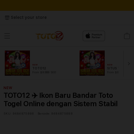
Select your store
Cart
NEW
NEW
TOTO12
SITUS TOTO
From $8.888 SGD
From $888.88 SGD
NEW
TOTO12 ✈️ Ikon Baru Bandar Toto
Togel Online dengan Sistem Stabil
SKU:
9484875888
Barcode:
9484875888