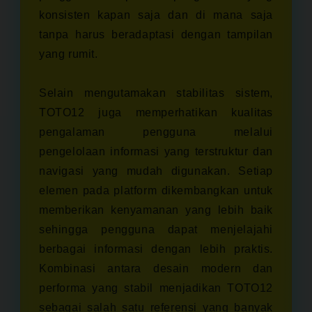
konsisten kapan saja dan di mana saja
tanpa harus beradaptasi dengan tampilan
yang rumit.
Selain mengutamakan stabilitas sistem,
TOTO12 juga memperhatikan kualitas
pengalaman pengguna melalui
pengelolaan informasi yang terstruktur dan
navigasi yang mudah digunakan. Setiap
elemen pada platform dikembangkan untuk
memberikan kenyamanan yang lebih baik
sehingga pengguna dapat menjelajahi
berbagai informasi dengan lebih praktis.
Kombinasi antara desain modern dan
performa yang stabil menjadikan TOTO12
sebagai salah satu referensi yang banyak