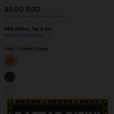
$5.00 SGD
Tax included.
Shipping
calculated at checkout.
or
$68.25
/mo. for 4 mo.
Pelajari Selengkapnya
Color
- Cosmic Orange