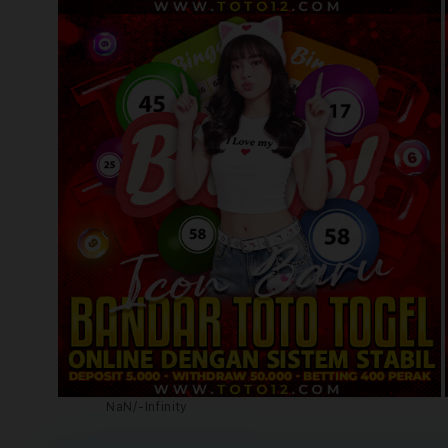
Open
media
6
in
modal
Open
of
NaN
/
-Infinity
media
8