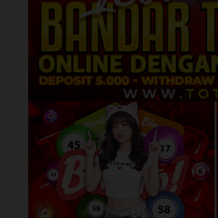
Open
media
1
in
modal