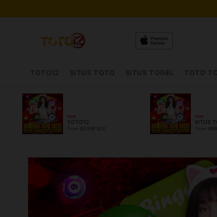
TOTO12
SITUS TOTO
SITUS TOGEL
TOTO T
NEW
NEW
TOTO12
SITUS 
From $8.888 SGD
From $88
Skip to
product
information