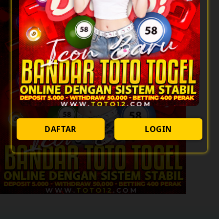
Open
media
7
in
modal
DAFTAR
LOGIN
Open
media
9