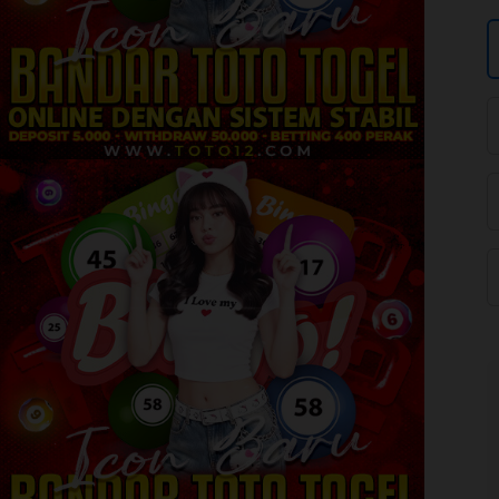
Open
media
3
in
modal