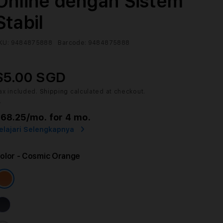
Online dengan Sistem
Stabil
KU:
9484875888
Barcode:
9484875888
$5.00 SGD
ax included.
Shipping
calculated at checkout.
r
68.25
/mo. for 4 mo.
elajari Selengkapnya
olor
- Cosmic Orange